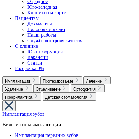
Отрадное
Юго-западная
Клиники на карте
Пациентам
Документы
Налоговый вычет
Наши работы
Служба контроля качества
О клинике
Юр.информация
Вакансии
Статьи
Рассрочка 0%
Имплантация
Протезирование
Лечение
Удаление
Отбеливание
Ортодонтия
Профилактика
Детская стоматология
Имплантация зубов
Виды и типы имплантации
Имплантация передних зубов