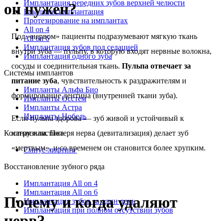
Имплантация передних зубов верхней челюсти
он нужен?
Базальная имплантация
Протезирование на имплантах
All on 4
Под «нервом» пациенты подразумевают мягкую ткань
All on 6
Имплантация зубов под седацией
внутри зуба — пульпу, в которую входят нервные волокна,
Имплантация одного зуба
сосуды и соединительная ткань.
Пульпа отвечает за
Системы имплантов
питание зуба
, чувствительность к раздражителям и
Импланты Альфа Био
формирование дентина (внутренней ткани зуба).
Импланты Осстем
Импланты Астра
Импланты Нобель
Если пульпа здорова — зуб живой и устойчивый к
Костная пластика
нагрузкам. Потеря нерва (девитализация) делает зуб
«мертвым», и со временем он становится более хрупким.
Синус-лифтинг
Восстановление зубного ряда
Имплантация All on 4
Имплантация All on 6
Почему и когда удаляют
Имплантация зубов за один день
Имплантация при полном отсутствии зубов
нерв?