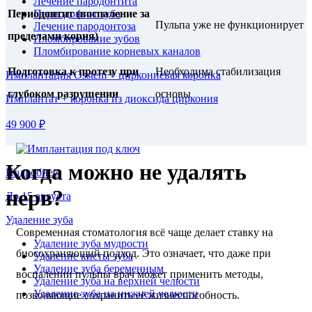
Лечение пародонтита
Периодонтит зуба
Периодонтит (воспаление за
Пульпа уже не функционирует
Лечение пародонтоза
пределами корня)
Пломбирование зубов
Пломбирование корневых каналов
Подготовка к протезу при
Необходима стабилизация
Имплантация Osstem + циркониевая коронка
глубоком разрушении
основы
Имплантат + коронка из диоксида циркония
49 900 ₽
Когда можно не удалять
Подробнее
нерв?
До 15 августа
Удаление зуба
Современная стоматология всё чаще делает ставку на
Удаление зуба мудрости
биосохраняющий подход. Это означает, что даже при
Удаление кисты зуба
Удаление зуба беременным
воспалении пульпы врач может применить методы,
Удаление зуба на верхней челюсти
Удаление зуба на нижней челюсти
позволяющие сохранить её жизнеспособность.