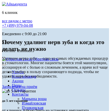
6 клиник
все рядом с метро
+7 (499) 979-04-08
Ежедневно с 9:00 до 21:00
Почему удаляют нерв зуба и когда это
5.0
делать не нужно
Рейтинг клиники
Удаление нерва зуба — одна из самых обсуждаемых процедур
Обратная связь
в стоматологии. Многие пациенты боятся этой манипуляции,
ассоциируя её с болью и сложным лечением, а врачи всё чаще
делают выбор в пользу сохраняющего подхода, чтобы не
Услуги
удалять нерв без необходимости.
Наша команда
Акции
Цены
Записаться на приём
Отзывы
Контакты
Марьина роща
до 5 лет гарантии
Измайловская
Пушкинская
от клиники АйкьюДента на установку имплантата