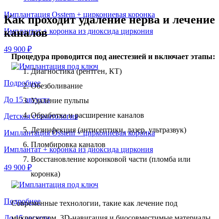
Имплантация Osstem + циркониевая коронка
Как проходит удаление нерва и лечение
каналов
Имплантат + коронка из диоксида циркония
49 900 ₽
Процедура проводится под анестезией и включает этапы:
Диагностика (рентген, КТ)
Подробнее
Обезболивание
До 15 августа
Удаление пульпы
Обработка и расширение каналов
Детская стоматология
Дезинфекция (антисептики, лазер, ультразвук)
Имплантация Osstem + циркониевая коронка
Пломбировка каналов
Имплантат + коронка из диоксида циркония
Восстановление коронковой части (пломба или
49 900 ₽
коронка)
Подробнее
Современные технологии, такие как лечение под
микроскопом, 3D-навигация и биосовместимые материалы,
До 15 августа