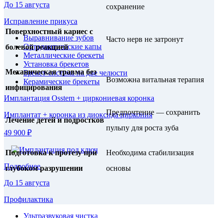
До 15 августа
сохранение
Исправление прикуса
Поверхностный кариес с
Выравнивание зубов
Часто нерв не затронут
Ортодонтические капы
болевой реакцией
Металлические брекеты
Установка брекетов
Механическая травма без
Брекет-система на две челюсти
Возможна витальная терапия
Керамические брекеты
инфицирования
Имплантация Osstem + циркониевая коронка
Предпочтение — сохранить
Имплантат + коронка из диоксида циркония
Лечение детей и подростков
пульпу для роста зуба
49 900 ₽
Подготовка к протезу при
Необходима стабилизация
Подробнее
глубоком разрушении
основы
До 15 августа
Профилактика
Ультразвуковая чистка