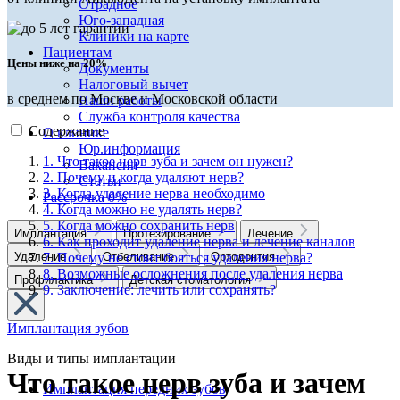
Отрадное
Юго-западная
Клиники на карте
Пациентам
Цены ниже на 20%
Документы
Налоговый вычет
в среднем по Москве и Московской области
Наши работы
Служба контроля качества
Содержание
О клинике
Юр.информация
1. Что такое нерв зуба и зачем он нужен?
Вакансии
2. Почему и когда удаляют нерв?
Статьи
3. Когда удаление нерва необходимо
Рассрочка 0%
4. Когда можно не удалять нерв?
5. Когда можно сохранить нерв
Имплантация
Протезирование
Лечение
6. Как проходит удаление нерва и лечение каналов
7. Почему не стоит бояться удаления нерва?
Удаление
Отбеливание
Ортодонтия
8. Возможные осложнения после удаления нерва
Профилактика
Детская стоматология
9. Заключение: лечить или сохранять?
Имплантация зубов
Виды и типы имплантации
Что такое нерв зуба и зачем
Имплантация передних зубов