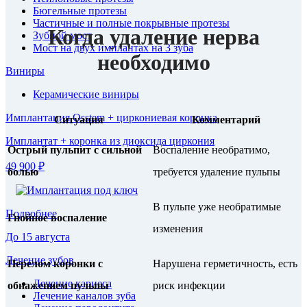
Бюгельные протезы
Частичные и полные покрывные протезы
Когда удаление нерва
Зубной мост
Мост на двух имплантах на 3 зуба
необходимо
Виниры
Керамические виниры
Имплантация Osstem + циркониевая коронка
Ситуация
Комментарий
Имплантат + коронка из диоксида циркония
Острый пульпит с сильной
Воспаление необратимо,
49 900 ₽
болью
требуется удаление пульпы
В пульпе уже необратимые
Подробнее
Гнойное воспаление
изменения
До 15 августа
Лечение зубов
Перелом коронки с
Нарушена герметичность, есть
Лечение кариеса
обнажением пульпы
риск инфекции
Лечение каналов зуба