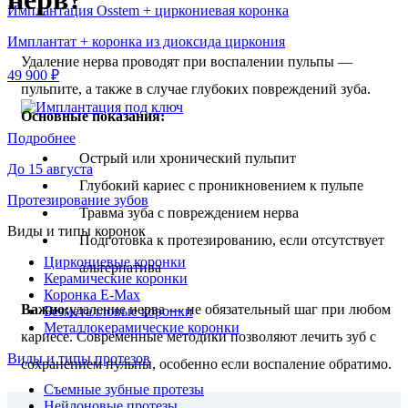
Имплантация Osstem + циркониевая коронка
Имплантат + коронка из диоксида циркония
Удаление нерва проводят при воспалении пульпы —
49 900 ₽
пульпите, а также в случае глубоких повреждений зуба.
Основные показания:
Подробнее
Острый или хронический пульпит
До 15 августа
Глубокий кариес с проникновением к пульпе
Протезирование зубов
Травма зуба с повреждением нерва
Виды и типы коронок
Подготовка к протезированию, если отсутствует
Циркониевые коронки
альтернатива
Керамические коронки
Коронка E-Max
Важно:
удаление нерва — не обязательный шаг при любом
Безметалловые коронки
Металлокерамические коронки
кариесе. Современные методики позволяют лечить зуб с
Виды и типы протезов
сохранением пульпы, особенно если воспаление обратимо.
Съемные зубные протезы
Нейлоновые протезы