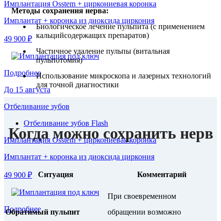
Имплантация Osstem + циркониевая коронка
Методы сохранения нерва:
Имплантат + коронка из диоксида циркония
Биологическое лечение пульпита (с применением
кальцийсодержащих препаратов)
49 900 ₽
Частичное удаление пульпы (витальная
пульпотомия)
Подробнее
Использование микроскопа и лазерных технологий
для точной диагностики
До 15 августа
Отбеливание зубов
Отбеливание зубов Flash
Когда можно сохранить нерв
Имплантация Osstem + циркониевая коронка
Имплантат + коронка из диоксида циркония
Ситуация
Комментарий
49 900 ₽
При своевременном
Подробнее
Обратимый пульпит
обращении возможно